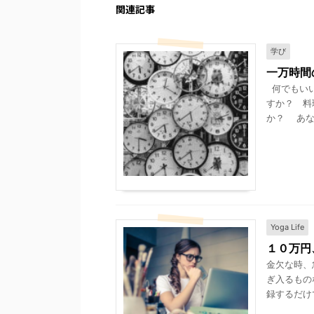
関連記事
学び
一万時間
何でもいい
すか？ 料
か？ あな
Yoga Life
１０万円
金欠な時、
ぎ入るもの
録するだけ