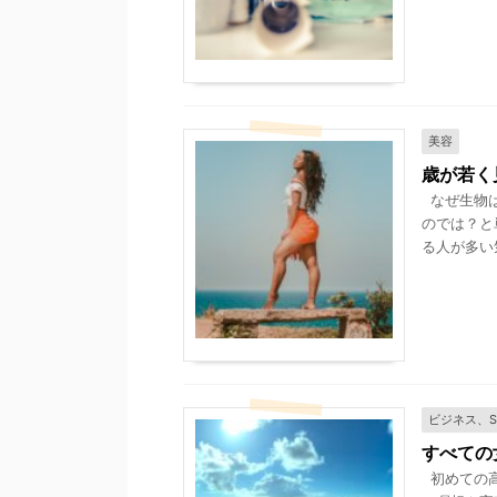
美容
歳が若く
なぜ生物は
のでは？と
る人が多い気
ビジネス、
すべての
初めての高