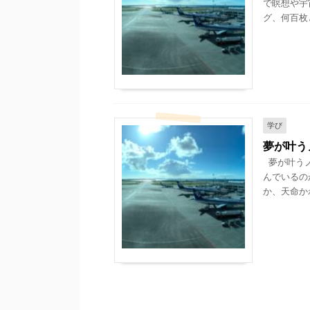
で瞑想や宇
グ、何百枚と
学び
夢が叶う
夢が叶うノ
んでいるの
か、天命かわ