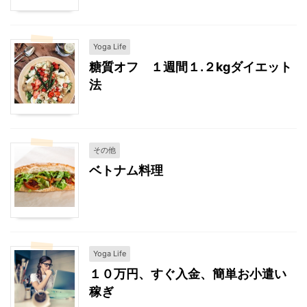
Yoga Life
糖質オフ １週間１.２kgダイエット
法
その他
ベトナム料理
Yoga Life
１０万円、すぐ入金、簡単お小遣い
稼ぎ