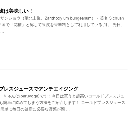
椒は美味しい！
ンショウ（華北山椒、Zanthoxylum bungeanum） - 英名 Sichuan
。 中国で「花椒」と称して果皮を香辛料として利用している[1]。 先日、
..
プレスジュースでアンチエイジング
！きゅん(@paruyoga)です！今日は買うと超高いコールドプレスジュ
も簡単に飲めてしまう方法をご紹介します！ コールドプレスジュース
簡単に毎日の健康に必要な野菜が簡 ...