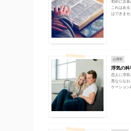
初めに言葉
これはある
はできませ
心理学
浮気の科
恋人に浮気
黒ならなお
ケーション