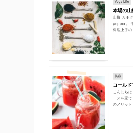
Yoga Life
本場の山
山椒 カホクザ
pepper
料理上手の .
美容
コールド
こんにちは
ースを家で
のメリット 