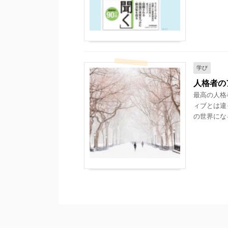
学び
人格者の
最高の人格
ィブとは違
の世界になる