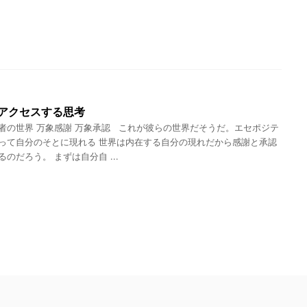
アクセスする思考
者の世界 万象感謝 万象承認 これが彼らの世界だそうだ。エセポジテ
って自分のそとに現れる 世界は内在する自分の現れだから感謝と承認
のだろう。 まずは自分自 ...