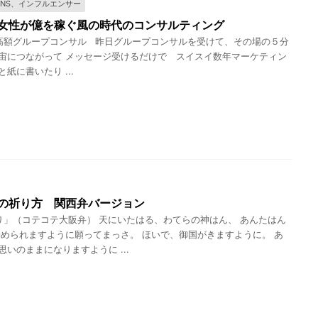
SNS、インフルエンサー
女性が億を稼ぐ風の時代のコンサルティング
額グループコンサル 昨日グループコンサルを受けて、その場の５分
宙につながって メッセージ受けるだけで スイスイ数年マーケティン
紙に書いたり ...
の祈り方 関西弁バージョン
」（コテコテ大阪弁） 天にいたはる、わてらの神はん、 あんたはん
崇められますように願ってまっさ。 ほいで、御国がきますように。 あ
思いのままになりますように ...