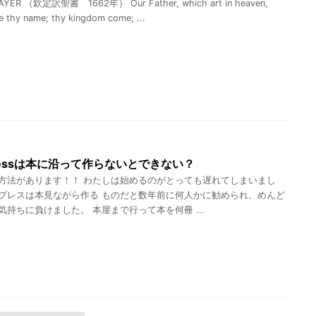
AYER （欽定訳聖書 1662年） Our Father, which art in heaven,
e thy name; thy kingdom come; ...
Pressは本に沿って作らないとできない？
方法があります！！ わたしは始めるのがとっても遅れてしまいまし
プレスは本見ながら作る ものだと数年前に何人かに勧められ、めんど
気持ちに負けました。 本屋まで行って本を何冊 ...