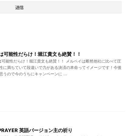
は可能性だらけ！堀江貴文も絶賛！！
可能性だらけ！堀江貴文も絶賛！！ メルペイは断然他社に比べて圧
性に満ちていて段違いで力がある決済の本命ってイメージです！今後
思うので今のうちにキャンペーンに ...
S PRAYER 英語バージョン主の祈り