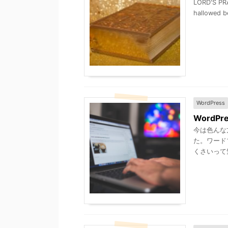
LORD'S PR
hallowed b
WordPress
Word
今は色んな
た。ワード
くさいって