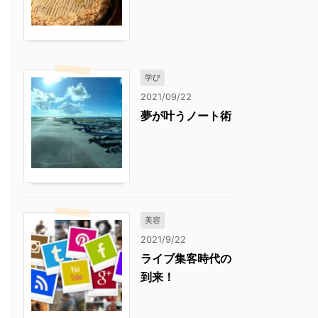
学び
2021/09/22
夢が叶うノート術
美容
2021/9/22
ライブ集客時代の
到来！