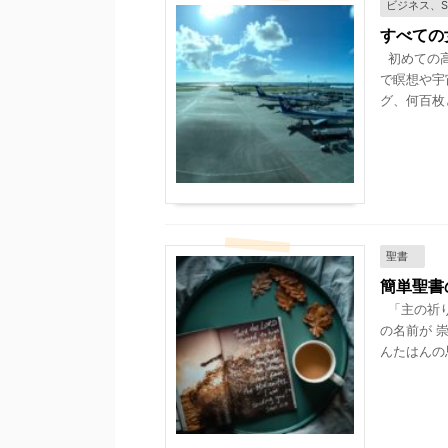
ビジネス、
すべての
初めての高
で瞑想や宇
グ、何百枚と
聖書
簡単聖書
「主の祈り
の名前が 
んたはんの