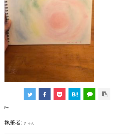
-
執筆者:
きゅん